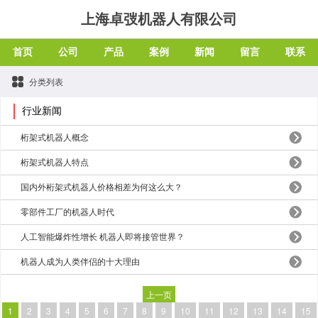
上海卓弢机器人有限公司
首页
公司
产品
案例
新闻
留言
联系
分类列表
行业新闻
桁架式机器人概念
桁架式机器人特点
国内外桁架式机器人价格相差为何这么大？
零部件工厂的机器人时代
人工智能爆炸性增长 机器人即将接管世界？
机器人成为人类伴侣的十大理由
上一页
1
2
3
4
5
6
7
8
9
10
11
12
13
14
15