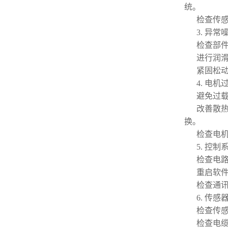
统。
检查传
3. 异
检查部
进行润
紧固松
4. 电
避免过
改善散
换。
检查电
5. 控
检查电
重启软
检查通
6. 传
检查传
检查电