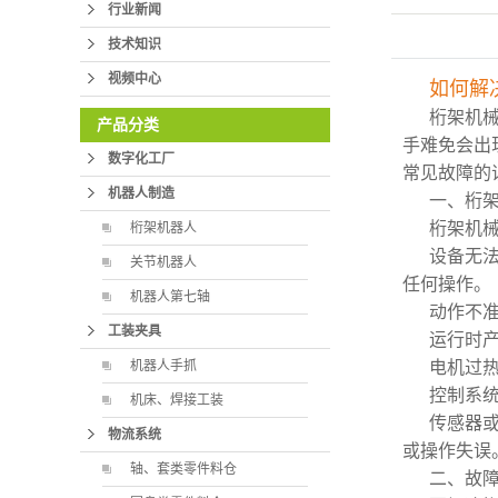
行业新闻
技术知识
视频中心
如何解
桁架机
产品分类
手难免会出
数字化工厂
常见故障的
机器人制造
一、桁
桁架机
桁架机器人
设备无
关节机器人
任何操作。
机器人第七轴
动作不
工装夹具
运行时
机器人手抓
电机过
控制系
机床、焊接工装
传感器
物流系统
或操作失误
轴、套类零件料仓
二、故