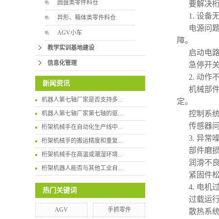
圆盘类零件料仓
要解决
1. 设
异形、箱体类零件料仓
电源问
AGV小车
障。
教学实训基地建设
启动电
信息化管理
急停开
2. 动
新闻资讯
机械部
机器人第七轴厂家是否支持多...
定。
控制系
机器人第七轴厂家第七轴的驱...
传感器
桁架机械手在自动化生产线中...
3. 异常
桁架机械手的搬运精度和重复...
部件磨
桁架机械手在高温或潮湿环境...
润滑不
桁架机器人能否与其他工业自...
紧固件
4. 电
热门关键词
过载运
AGV
手抓零件
散热系