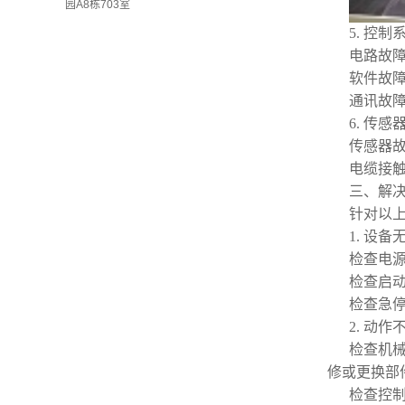
园A8栋703室
5. 控
电路故
软件故障
通讯故
6. 传
传感器
电缆接
三、解
针对以
1. 设
检查电
检查启
检查急
2. 动
检查机
修或更换部
检查控