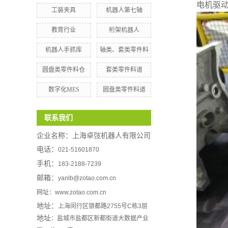
电机驱
工装夹具
机器人第七轴
教育行业
桁架机器人
机器人手抓库
轴类、套类零件料
圆盘类零件料仓
套类零件料道
数字化MES
圆盘类零件料道
联系我们
企业名称：
上海卓弢机器人有限公司
电话：
021-51601870
手机：
183-2188-7239
邮箱：
yanlb@zotao.com.cn
网址：www.zotao.com.cn
地址：
上海闵行区银都路2755号C栋3层
地址
：盐城市盐都区新都街道大数据产业