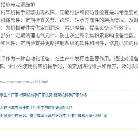
防措施与定期维护
免桁架机械手频繁出现故障，定期维护和预防性检查是非常重要
查机械部件：定期检查关节、齿轮、轴承等部件的磨损情况，及
滑：为机械部件提供定期润滑，减少摩擦，提高设备运行效率。
气部分：定期清理电气元件，防止灰尘和杂物积累影响设备性能
件和固件：定期检查并更新控制系统的软件和固件，修复已知的B
结
械手作为一种自动化设备，在生产中发挥着重要作用。通过对设
率。企业在使用桁架机械手时，须定期进行维护和保养，及时发
zotao.com.cn/news/661.html
手生产厂家
,
桁架机械手厂家优势
,
桁架机械手厂家价格
人在汽车零部件加工行业中的应用表现如何？
七轴能否在高温、粉尘或湿度高的环境中工作？机器人第七轴厂家