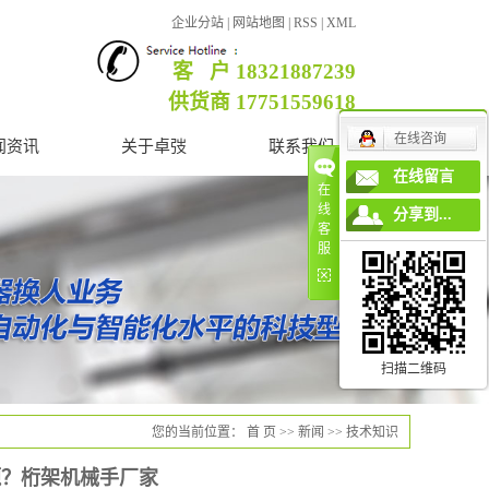
企业分站
|
网站地图
|
RSS
|
XML
客 户 18321887239
供货商 17751559618
在线咨询
闻资讯
关于卓弢
联系我们
在线留言
在
公司简介
线
分享到...
客
营业执照
服
企业文化
联系我们
扫描二维码
您的当前位置：
首 页
>>
新闻
>>
技术知识
题？桁架机械手厂家