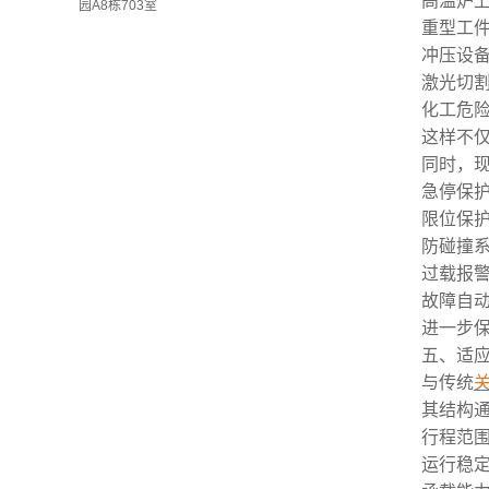
高温炉
园A8栋703室
重型工
冲压设
激光切
化工危
这样不
同时，
急停保
限位保
防碰撞
过载报
故障自
进一步
五、适
与传统
其结构
行程范
运行稳