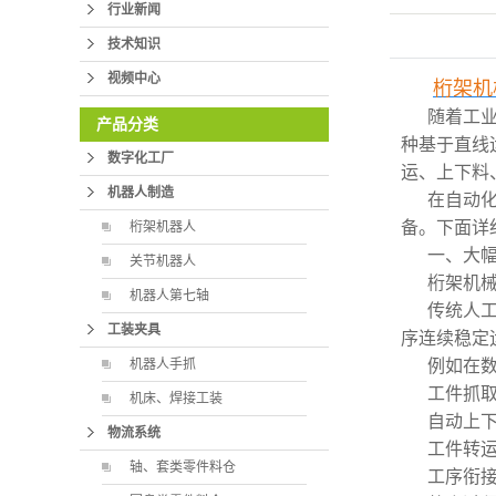
行业新闻
技术知识
视频中心
桁架机
随着工
产品分类
种基于直线
数字化工厂
运、上下料
机器人制造
在自动
备。下面详
桁架机器人
一、大
关节机器人
桁架机
机器人第七轴
传统人
工装夹具
序连续稳定
机器人手抓
例如在
工件抓
机床、焊接工装
自动上
物流系统
工件转
轴、套类零件料仓
工序衔