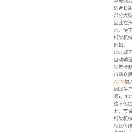
承载能
适合长
部分大
因此在
六、便
桁架机
例如：
CNC加
自动输
视觉检
自动仓
AGV
物
MES生
通过PL
这不仅
七、节
桁架机
相比传