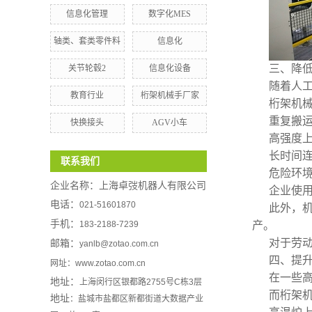
信息化管理
数字化MES
轴类、套类零件料
信息化
三、降
关节轮毂2
信息化设备
随着人
教育行业
桁架机械手厂家
桁架机
重复搬
快换接头
AGV小车
高强度
长时间
联系我们
危险环
企业名称：
上海卓弢机器人有限公司
企业使
电话：
021-51601870
此外，
手机：
183-2188-7239
产。
对于劳
邮箱：
yanlb@zotao.com.cn
四、提
网址：www.zotao.com.cn
在一些
地址：
上海闵行区银都路2755号C栋3层
而桁架
地址
：盐城市盐都区新都街道大数据产业