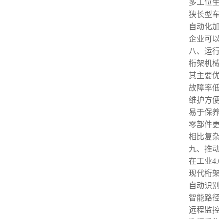
多工位
狭长型
自动化
企业可
八、运
桁架机
其主要
故障率
维护方
易于保
零部件
相比复
九、推
在工业4
现代桁
自动识
智能路
远程监