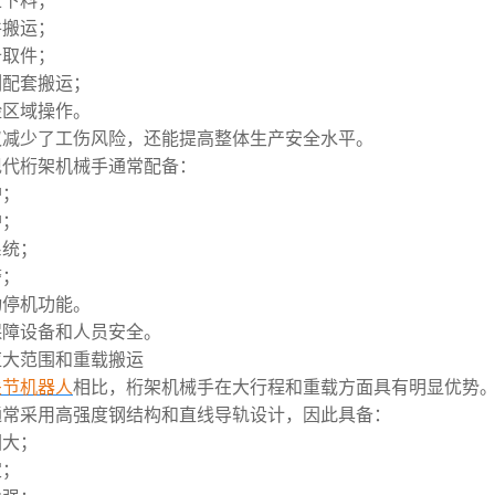
上下料；
件搬运；
备取件；
割配套搬运；
险区域操作。
仅减少了工伤风险，还能提高整体生产安全水平。
现代桁架机械手通常配备：
护；
护；
系统；
警；
动停机功能。
保障设备和人员安全。
应大范围和重载搬运
关节机器人
相比，桁架机械手在大行程和重载方面具有明显优势
通常采用高强度钢结构和直线导轨设计，因此具备：
围大；
定；