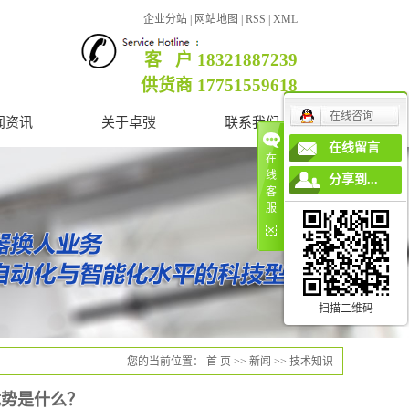
企业分站
|
网站地图
|
RSS
|
XML
客 户 18321887239
供货商 17751559618
在线咨询
闻资讯
关于卓弢
联系我们
在线留言
在
公司简介
线
分享到...
客
营业执照
服
企业文化
联系我们
扫描二维码
您的当前位置：
首 页
>>
新闻
>>
技术知识
优势是什么？