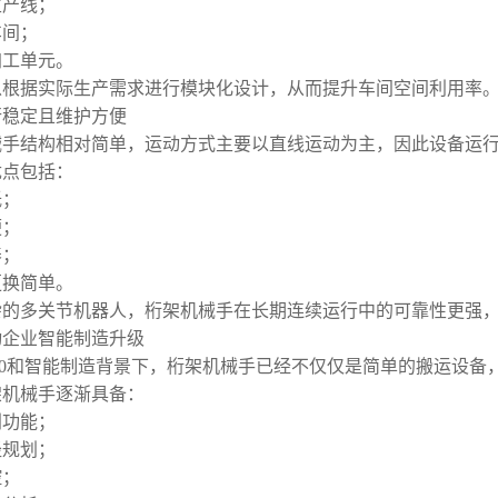
生产线；
车间；
加工单元。
以根据实际生产需求进行模块化设计，从而提升车间空间利用率
行稳定且维护方便
械手结构相对简单，运动方式主要以直线运动为主，因此设备运
优点包括：
低；
便；
养；
更换简单。
杂的多关节机器人，桁架机械手在长期连续运行中的可靠性更强
动企业智能制造升级
.0和智能制造背景下，桁架机械手已经不仅仅是简单的搬运设备
架机械手逐渐具备：
别功能；
径规划；
控；