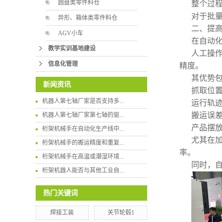
圆盘类零件料仓
整个过
对于批
异形、箱体类零件料仓
二、提
AGV小车
在自动
教学实训基地建设
人工操
信息化管理
精度。
其优势
新闻资讯
抓取位
机器人第七轴厂家是否支持多...
运行轨
搬运误
机器人第七轴厂家第七轴的驱...
产品摆
桁架机械手在自动化生产线中...
尤其在
桁架机械手的搬运精度和重复...
率。
桁架机械手在高温或潮湿环境...
同时，
桁架机器人能否与其他工业自...
热门关键词
焊接工装
关节轮毂1